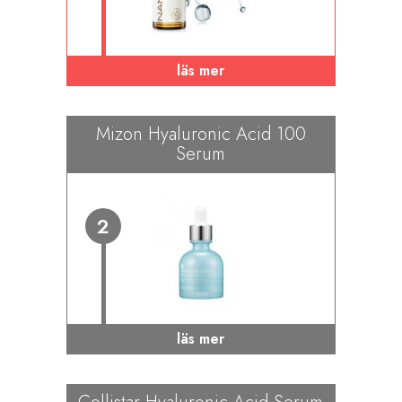
läs mer
Mizon Hyaluronic Acid 100
Serum
2
läs mer