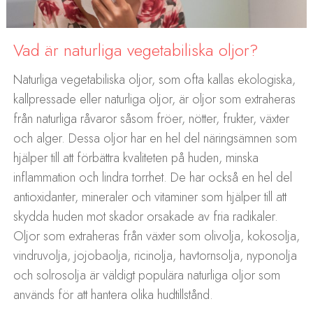
Vad är naturliga vegetabiliska oljor?
Naturliga vegetabiliska oljor, som ofta kallas ekologiska,
kallpressade eller naturliga oljor, är oljor som extraheras
från naturliga råvaror såsom fröer, nötter, frukter, växter
och alger. Dessa oljor har en hel del näringsämnen som
hjälper till att förbättra kvaliteten på huden, minska
inflammation och lindra torrhet. De har också en hel del
antioxidanter, mineraler och vitaminer som hjälper till att
skydda huden mot skador orsakade av fria radikaler.
Oljor som extraheras från växter som olivolja, kokosolja,
vindruvolja, jojobaolja, ricinolja, havtornsolja, nyponolja
och solrosolja är väldigt populära naturliga oljor som
används för att hantera olika hudtillstånd.