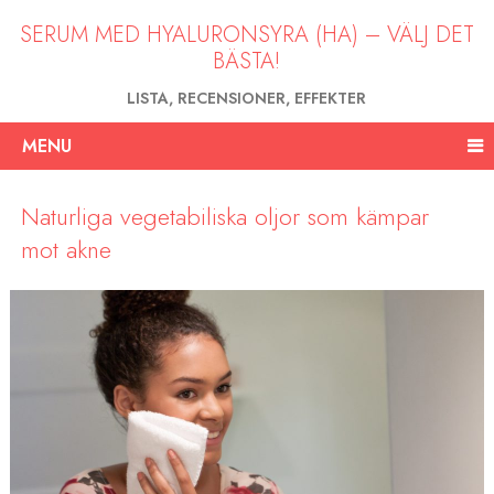
SERUM MED HYALURONSYRA (HA) – VÄLJ DET
BÄSTA!
LISTA, RECENSIONER, EFFEKTER
MENU
Naturliga vegetabiliska oljor som kämpar
mot akne